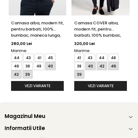
Camasa alba, modern fit,
Camasa COVER alba,
pentru barbati, 100%
modern fit, pentru
bumbac, maneca lunga,
barbati, 100% bumbac,
model 1100/00 X18K
maneca lunga, model
280,00 Lei
320,00 Lei
Eterna
8817/00 X18K Eterna
Marime:
Marime:
44
43
41
45
41
43
44
48
46
38
48
40
38
40
42
46
42
39
39
VEZI VARIANTE
VEZI VARIANTE
Magazinul Meu
Informatii Utile