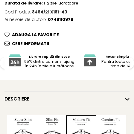
Durata de livrare:
1-2 zile lucratoare
Cod Produs:
8464/21 X181-43
Ai nevoie de ajutor?
0748110979
ADAUGA LA FAVORITE
CERE INFORMATII
Livrare rapidă din stoc
Retur simplu și 
95% dintre comenzi ajung
Pentru toate co
în 24h în zilele lucrătoare
timp de 14 z
DESCRIERE