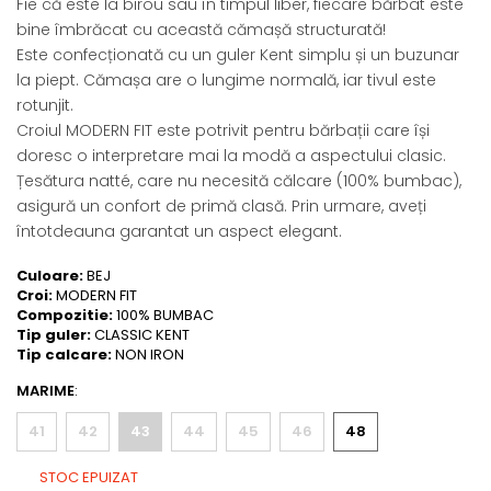
Fie că este la birou sau în timpul liber, fiecare bărbat este
bine îmbrăcat cu această cămașă structurată!
Este confecționată cu un guler Kent simplu și un buzunar
la piept. Cămașa are o lungime normală, iar tivul este
rotunjit.
Croiul MODERN FIT este potrivit pentru bărbații care își
doresc o interpretare mai la modă a aspectului clasic.
Țesătura natté, care nu necesită călcare (100% bumbac),
asigură un confort de primă clasă. Prin urmare, aveți
întotdeauna garantat un aspect elegant.
Culoare:
BEJ
Croi:
MODERN FIT
Compozitie:
100% BUMBAC
Tip guler:
CLASSIC KENT
Tip calcare:
NON IRON
MARIME
:
41
42
43
44
45
46
48
STOC EPUIZAT