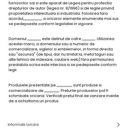
furnizorilor sai si este aparat de Legea pentru protectia
drepturilor de autor (legea nr. 8/1996) si de legile privind
proprietatea intelectuala si industriala. Folosirea fara
acordul,,,,,,,,,,,,,,,,,,,,,, a oricaror elemente enumerate mai sus
se pedepseste conform legislatiei in vigoare.
Domeniul ,,,,,,,,,,,,,,,, este detinut de catre ,,,,,,,,,,,,,,,. Utilizarea
acestei marci, a domeniului sau a numelor de
comercializare, siglelor si emblemelor, in forma directa
sau "ascunsa" (de tipul, dar nu limitat la, meta taguri sau
alte tehnici de indexare, cautare web) fara permisiunea
prealabila scrisa este interzisa si se pedepseste conform
legii.
Produsele prezentate pe
,,,,,,,,,,,,,,,,,,
sunt produse si
comercializare de ,,,,,,,,,,,,,,,,,. Preturile produselor pot fi
schimbate oricand. Verificati pretul final de vanzare inainte
de a achizitiona un produs.
Informatii Livrare