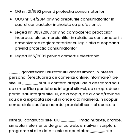
OG nr. 21/1992 privind protectia consumatorilor
OUG nr. 34/2014 privind drepturile consumatorilor in
cadrul contractelor incheiate cu profesionistii
Legea nr. 363/2007 privind combaterea practicilor
incorecte ale comerciantilor in relatia cu consumatorii si
armonizarea reglementarilor cu legislatia europeana
privind protectia consumatorilor
Legea 365/2002 privind comertul electronic
,,,,,,,,,,,,, garanteaza utilizatorului acces limitat, in interes
personal (efectuarea de comenzi online, informare), pe
site-ul
,,,,,,,,,,,,,,,,,,
si nu ii confera dreptul de a descarca sau
de a modifica partial sau integral site-ul, de a reproduce
partial sau integral site-ul, de a copia, de a vinde/revinde
sau de a exploata site-ul in orice alta maniera, in scopuri
comerciale sau fara acordul prealabil scris al acesteia.
Intregul continut al site-ului ,,,,,,,,,,,,,,,, - imagini, texte, grafice,
simboluri, elemente de grafica web, email-uri, scripturi,
programe si alte date - este proprietatea ,,,,,,,,,,,,,,,, si a