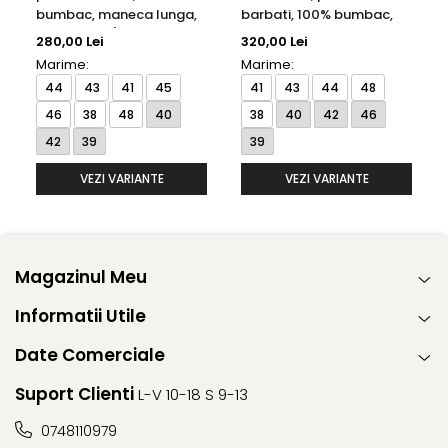
bumbac, maneca lunga,
barbati, 100% bumbac,
model 1100/00 X18K
maneca lunga, model
280,00 Lei
320,00 Lei
Eterna
8817/00 X18K Eterna
Marime:
Marime:
44
43
41
45
41
43
44
48
46
38
48
40
38
40
42
46
42
39
39
VEZI VARIANTE
VEZI VARIANTE
Magazinul Meu
Informatii Utile
Date Comerciale
Suport Clienti
L-V 10-18 S 9-13
0748110979