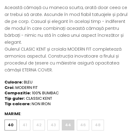
Această cămașă cu maneca scurta, arată doar ceea ce
ar trebui să arate. Ascunde în mod fiabil tatuajele și părul
de pe corp. Casual și elegant în același timp - indiferent
de modul în care combinați această cămașă pentru
bărbați - nimic nu stă în calea unui aspect încrezător și
elegant.
Gulerul CLASIC KENT și croiala MODERN FIT completează
armonios aspectul. Construcția inovatoare a firului și
procedeul de țesere cu măiestrie asigură opacitatea
cămășii ETERNA COVER.
Culoare:
BLEU
Croi:
MODERN FIT
Compozitie:
100% BUMBAC
Tip guler:
CLASSIC KENT
Tip calcare:
NON IRON
MARIME
:
40
41
42
43
44
46
48