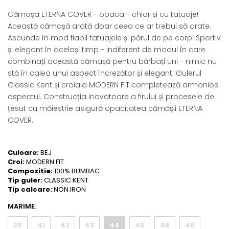
Cămașa ETERNA COVER - opaca - chiar și cu tatuaje!
Această cămașă arată doar ceea ce ar trebui să arate.
Ascunde în mod fiabil tatuajele și părul de pe corp. Sportiv
și elegant în același timp - indiferent de modul în care
combinați această cămașă pentru bărbați uni - nimic nu
stă în calea unui aspect încrezător și elegant. Gulerul
Classic Kent și croiala MODERN FIT completează armonios
aspectul. Construcția inovatoare a firului și procesele de
țesut cu măiestrie asigură opacitatea cămășii ETERNA
COVER.
Culoare:
BEJ
Croi:
MODERN FIT
Compozitie:
100% BUMBAC
Tip guler:
CLASSIC KENT
Tip calcare:
NON IRON
MARIME
:
39
41
42
43
44
45
46
48