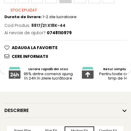
STOC EPUIZAT
Durata de livrare:
1-2 zile lucratoare
Cod Produs:
8817/21 X18K-44
Ai nevoie de ajutor?
0748110979
ADAUGA LA FAVORITE
CERE INFORMATII
Livrare rapidă din stoc
Retur simplu și 
95% dintre comenzi ajung
Pentru toate co
în 24h în zilele lucrătoare
timp de 14 z
DESCRIERE