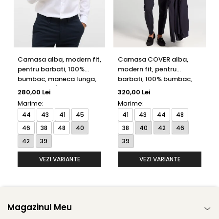
Camasa alba, modern fit,
Camasa COVER alba,
pentru barbati, 100%
modern fit, pentru
bumbac, maneca lunga,
barbati, 100% bumbac,
model 1100/00 X18K
maneca lunga, model
280,00 Lei
320,00 Lei
Eterna
8817/00 X18K Eterna
Marime:
Marime:
44
43
41
45
41
43
44
48
46
38
48
40
38
40
42
46
42
39
39
VEZI VARIANTE
VEZI VARIANTE
Magazinul Meu