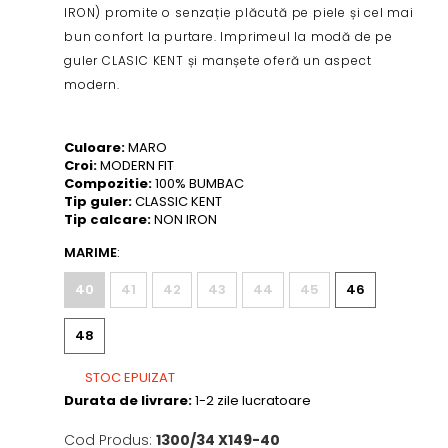
IRON) promite o senzație plăcută pe piele și cel mai
bun confort la purtare.
Imprimeul la modă de pe
guler CLASIC KENT și manșete oferă un aspect
modern.
Culoare:
MARO
Croi:
MODERN FIT
Compozitie:
100% BUMBAC
Tip guler:
CLASSIC KENT
Tip calcare:
NON IRON
MARIME
:
40
41
42
43
44
45
46
48
STOC EPUIZAT
Durata de livrare:
1-2 zile lucratoare
Cod Produs:
1300/34 X149-40