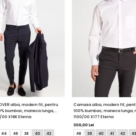
ER alba, modern fit, pentru
Camasa alba, modern fit, pentr
00% bumbac, maneca lunga,
100% bumbac, maneca lunga, 
/00 X18K Eterna
1100/00 X177 Eterna
300,00 Lei
44
48
38
40
42
48
39
40
41
42
4