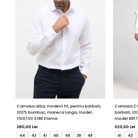
Camasa alba, modern fit, pentru barbati,
Camasa COV
100% bumbac, maneca lunga, model
barbati, 1
1100/00 X18K Eterna
model 8817
280,00 Lei
320,00 Lei
44
43
41
45
46
38
48
41
43