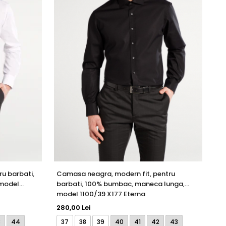
u barbati,
Camasa neagra, modern fit, pentru
Ca
model
barbati, 100% bumbac, maneca lunga,
ba
model 1100/39 X177 Eterna
mo
280,00 Lei
36
3
44
37
38
39
40
41
42
43
3