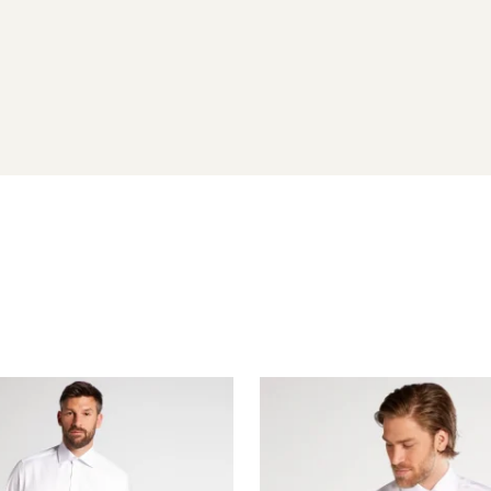
43/44
45/46
47/48
132
138
146
122
130
138
82
85
90
65
65
65
28
30
30
28
28
28