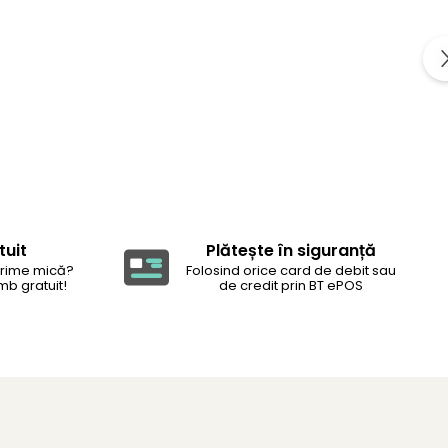
tuit
Plătește în siguranță
rime mică?
Folosind orice card de debit sau
mb gratuit!
de credit prin BT ePOS