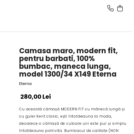
Camasa maro, modern fit,
pentru barbati, 100%
bumbac, maneca lunga,
model 1300/34 X149 Eterna
Eterna
280,00 Lei
Cu această cămașă MODERN FIT cu mânecă lungă și
cu guler Kent clasic, ești întotdeauna la moda,
deoarece o cămașă de culoare uni este pur și simplu
întotdeauna potrivita. Bumbacul de calitate (NON