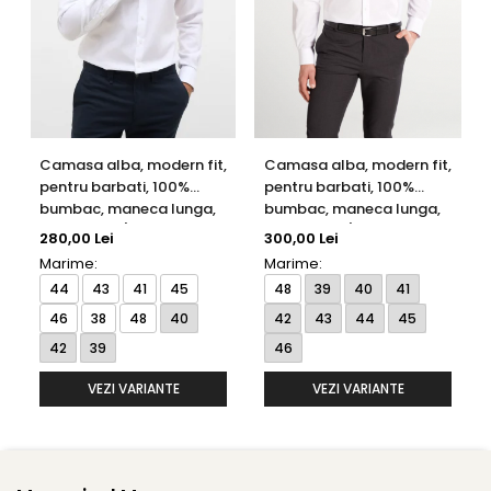
Camasa alba, modern fit,
Camasa alba, modern fit,
pentru barbati, 100%
pentru barbati, 100%
bumbac, maneca lunga,
bumbac, maneca lunga,
model 1100/00 X18K
model 1100/00 X177
280,00 Lei
300,00 Lei
Eterna
Eterna
Marime:
Marime:
44
43
41
45
48
39
40
41
46
38
48
40
42
43
44
45
42
39
46
VEZI VARIANTE
VEZI VARIANTE