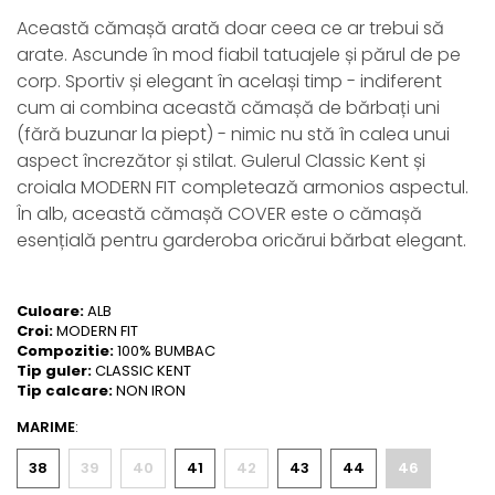
Această cămașă arată doar ceea ce ar trebui să
arate. Ascunde în mod fiabil tatuajele și părul de pe
corp. Sportiv și elegant în același timp - indiferent
cum ai combina această cămașă de bărbați uni
(fără buzunar la piept) - nimic nu stă în calea unui
aspect încrezător și stilat. Gulerul Classic Kent și
croiala MODERN FIT completează armonios aspectul.
În alb, această cămașă COVER este o cămașă
esențială pentru garderoba oricărui bărbat elegant.
Culoare:
ALB
Croi:
MODERN FIT
Compozitie:
100% BUMBAC
Tip guler:
CLASSIC KENT
Tip calcare:
NON IRON
MARIME
:
38
39
40
41
42
43
44
46