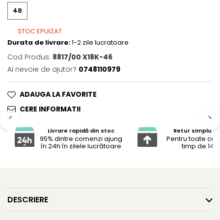
48
STOC EPUIZAT
Durata de livrare:
1-2 zile lucratoare
Cod Produs:
8817/00 X18K-46
Ai nevoie de ajutor?
0748110979
ADAUGA LA FAVORITE
CERE INFORMATII
Livrare rapidă din stoc
Retur simplu și 
95% dintre comenzi ajung
Pentru toate co
în 24h în zilele lucrătoare
timp de 14 z
DESCRIERE