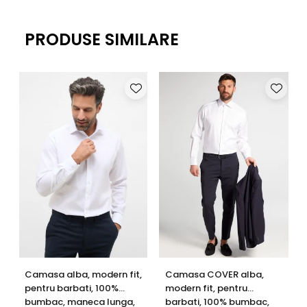
Lungime
65
65
65
65
65
65
PRODUSE SIMILARE
maneca
lunga
(cm)
Lungime
27
27
27
28
30
30
maneca
scurta
(cm)
Manseta
26
26
26
28
28
28
(cm)
Camasa alba, modern fit,
Camasa COVER alba,
pentru barbati, 100%
modern fit, pentru
bumbac, maneca lunga,
barbati, 100% bumbac,