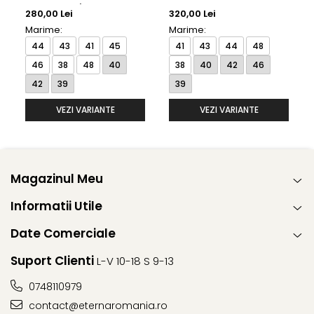
model 1100/00 X18K
maneca lunga, model
280,00 Lei
320,00 Lei
Eterna
8817/00 X18K Eterna
Marime:
Marime:
44
43
41
45
41
43
44
48
46
38
48
40
38
40
42
46
42
39
39
VEZI VARIANTE
VEZI VARIANTE
Magazinul Meu
Informatii Utile
Date Comerciale
Suport Clienti
L-V 10-18 S 9-13
0748110979
contact@eternaromania.ro