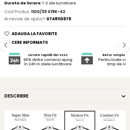
Durata de livrare:
1-2 zile lucratoare
Cod Produs:
1100/39 X19K-42
Ai nevoie de ajutor?
0748110979
ADAUGA LA FAVORITE
CERE INFORMATII
Livrare rapidă din stoc
Retur simplu și 
95% dintre comenzi ajung
Pentru toate co
în 24h în zilele lucrătoare
timp de 14 z
DESCRIERE