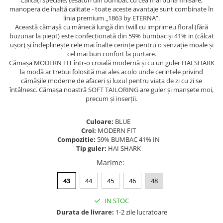
Calități speciale, țesături din bumbac cu cea mai bună finisare,
manopera de înaltă calitate - toate aceste avantaje sunt combinate în
linia premium „1863 by ETERNA”.
Această cămașă cu mânecă lungă din twill cu imprimeu floral (fără
buzunar la piept) este confecționată din 59% bumbac și 41% in (călcat
ușor) și îndeplinește cele mai înalte cerințe pentru o senzație moale și
cel mai bun confort la purtare.
Cămașa MODERN FIT într-o croială modernă și cu un guler HAI SHARK
la modă ar trebui folosită mai ales acolo unde cerințele privind
cămășile moderne de afaceri și luxul pentru viața de zi cu zi se
întâlnesc. Cămașa noastră SOFT TAILORING are guler și manșete moi,
precum și inserții.
Culoare:
BLUE
Croi:
MODERN FIT
Compozitie:
59% BUMBAC 41% IN
Tip guler:
HAI SHARK
Marime
:
43
44
45
46
48
IN STOC
Durata de livrare:
1-2 zile lucratoare