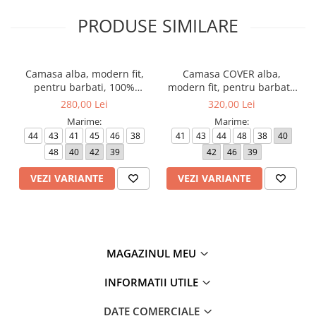
PRODUSE SIMILARE
Camasa alba, modern fit,
Camasa COVER alba,
pentru barbati, 100%
modern fit, pentru barbati,
bumbac, maneca lunga,
100% bumbac, maneca
280,00 Lei
320,00 Lei
model 1100/00 X18K Eterna
lunga, model 8817/00 X18K
Marime:
Marime:
Eterna
44
43
41
45
46
38
41
43
44
48
38
40
48
40
42
39
42
46
39
VEZI VARIANTE
VEZI VARIANTE
MAGAZINUL MEU
INFORMATII UTILE
DATE COMERCIALE