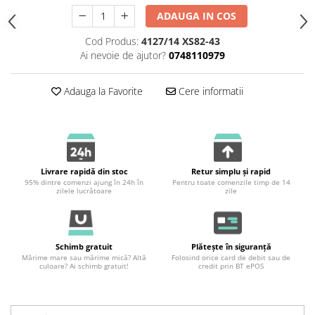
ADAUGA IN COS
Cod Produs:
4127/14 XS82-43
Ai nevoie de ajutor?
0748110979
Adauga la Favorite
Cere informatii
Livrare rapidă din stoc
Retur simplu și rapid
95% dintre comenzi ajung în 24h în
Pentru toate comenzile timp de 14
zilele lucrătoare
zile
Schimb gratuit
Plătește în siguranță
Mărime mare sau mărime mică? Altă
Folosind orice card de debit sau de
culoare? Ai schimb gratuit!
credit prin BT ePOS