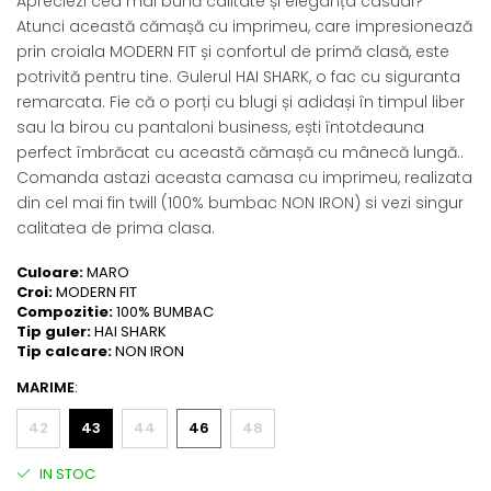
Apreciezi cea mai bună calitate și eleganța casual?
Atunci această cămașă cu imprimeu, care impresionează
prin croiala MODERN FIT și confortul de primă clasă, este
potrivită pentru tine. Gulerul HAI SHARK, o fac cu siguranta
remarcata. Fie că o porți cu blugi și adidași în timpul liber
sau la birou cu pantaloni business, ești întotdeauna
perfect îmbrăcat cu această cămașă cu mânecă lungă..
Comanda astazi aceasta camasa cu imprimeu, realizata
din cel mai fin twill (100% bumbac NON IRON) si vezi singur
calitatea de prima clasa.
Culoare:
MARO
Croi:
MODERN FIT
Compozitie:
100% BUMBAC
Tip guler:
HAI SHARK
Tip calcare:
NON IRON
MARIME
:
42
43
44
46
48
IN STOC