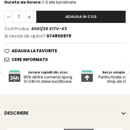
Durata de livrare:
1-2 zile lucratoare
ADAUGA IN COS
Cod Produs:
4001/26 X17V-43
Ai nevoie de ajutor?
0748110979
ADAUGA LA FAVORITE
CERE INFORMATII
Livrare rapidă din stoc
Retur simplu și 
95% dintre comenzi ajung
Pentru toate co
în 24h în zilele lucrătoare
timp de 14 z
DESCRIERE