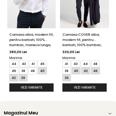
Camasa alba, modern fit,
Camasa COVER alba,
pentru barbati, 100%
modern fit, pentru
bumbac, maneca lunga,
barbati, 100% bumbac,
model 1100/00 X18K
maneca lunga, model
280,00 Lei
320,00 Lei
Eterna
8817/00 X18K Eterna
Marime:
Marime:
44
43
41
45
41
43
44
48
46
38
48
40
38
40
42
46
42
39
39
VEZI VARIANTE
VEZI VARIANTE
Magazinul Meu