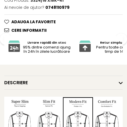
Cod Produs:
3324/18 X18K-41
Ai nevoie de ajutor?
0748110979
ADAUGA LA FAVORITE
CERE INFORMATII
Livrare rapidă din stoc
Retur simplu și 
95% dintre comenzi ajung
Pentru toate co
în 24h în zilele lucrătoare
timp de 14 z
DESCRIERE