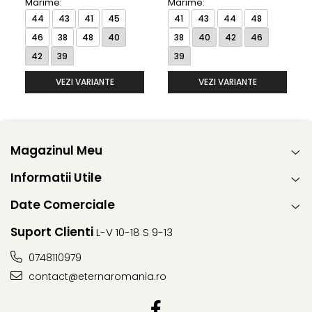
Marime:
Marime:
44
43
41
45
41
43
44
48
46
38
48
40
38
40
42
46
42
39
39
VEZI VARIANTE
VEZI VARIANTE
Magazinul Meu
Informatii Utile
Date Comerciale
Suport Clienti
L-V 10-18 S 9-13
0748110979
contact@eternaromania.ro