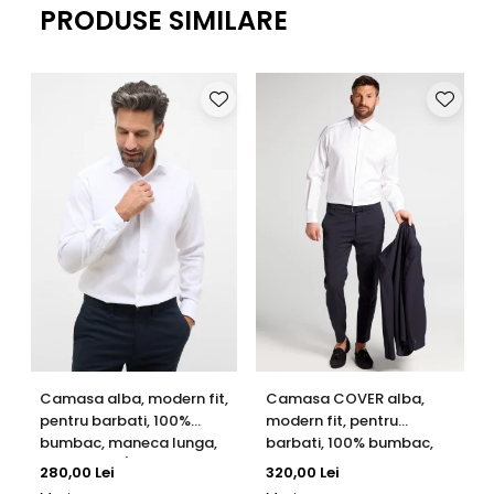
PRODUSE SIMILARE
maneca
lunga
(cm)
Lungime
27
27
27
28
30
30
maneca
scurta
(cm)
Manseta
26
26
26
28
28
28
(cm)
Camasa alba, modern fit,
Camasa COVER alba,
pentru barbati, 100%
modern fit, pentru
bumbac, maneca lunga,
barbati, 100% bumbac,
model 1100/00 X18K
maneca lunga, model
280,00 Lei
320,00 Lei
Eterna
8817/00 X18K Eterna