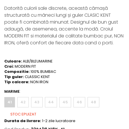
Datorită culorii sale discrete, această cămașă
structurată cu mâneci lungi și guler CLASIC KENT
poate fi combinată minunat. Designul de bun gust
adaugă, de asemenea, accente la modă. Croiul
MODERN FIT si materialul de calitate bumbac pur, NON
IRON, oferă confort de fiecare data cand o porti.
Culoare:
ALB/BLEUMARINE
Croi:
MODERN FIT
Compozitie:
100% BUMBAC
Tip guler:
CLASSIC KENT
Tip calcare:
NON IRON
MARIME
:
41
42
43
44
45
46
48
STOC EPUIZAT
Durata de livrare:
1-2 zile lucratoare