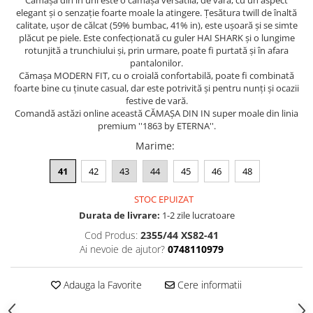
Cămașa din in uni este o cămașă versatilă, de vară, cu un aspect
elegant și o senzație foarte moale la atingere. Țesătura twill de înaltă
calitate, ușor de călcat (59% bumbac, 41% in), este ușoară și se simte
plăcut pe piele. Este confecționată cu guler HAI SHARK și o lungime
rotunjită a trunchiului și, prin urmare, poate fi purtată și în afara
pantalonilor.
Cămașa MODERN FIT, cu o croială confortabilă, poate fi combinată
foarte bine cu ținute casual, dar este potrivită și pentru nunți și ocazii
festive de vară.
Comandă astăzi online această CĂMAȘA DIN IN super moale din linia
premium ''1863 by ETERNA''.
Marime
:
41
42
43
44
45
46
48
STOC EPUIZAT
Durata de livrare:
1-2 zile lucratoare
Cod Produs:
2355/44 XS82-41
Ai nevoie de ajutor?
0748110979
Adauga la Favorite
Cere informatii