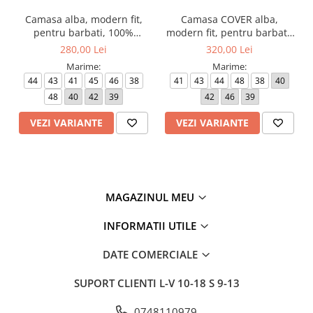
Camasa alba, modern fit,
Camasa COVER alba,
pentru barbati, 100%
modern fit, pentru barbati,
bumbac, maneca lunga,
100% bumbac, maneca
280,00 Lei
320,00 Lei
model 1100/00 X18K Eterna
lunga, model 8817/00 X18K
Marime:
Marime:
Eterna
44
43
41
45
46
38
41
43
44
48
38
40
48
40
42
39
42
46
39
VEZI VARIANTE
VEZI VARIANTE
MAGAZINUL MEU
INFORMATII UTILE
DATE COMERCIALE
SUPORT CLIENTI
L-V 10-18 S 9-13
0748110979