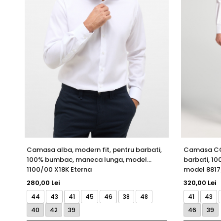
Camasa alba, modern fit, pentru barbati,
Camasa COV
100% bumbac, maneca lunga, model
barbati, 1
1100/00 X18K Eterna
model 8817
280,00 Lei
320,00 Lei
44
43
41
45
46
38
48
41
43
40
42
39
46
39