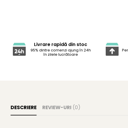
Livrare rapidă din stoc
95% dintre comenzi ajung în 24h
Pen
în zilele lucrătoare
DESCRIERE
REVIEW-URI
(0)