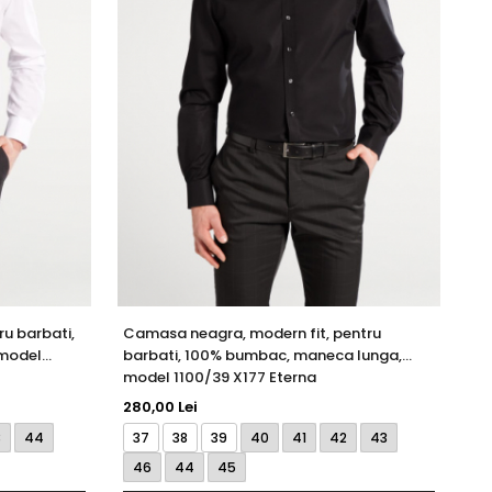
u barbati,
Camasa neagra, modern fit, pentru
Ca
model
barbati, 100% bumbac, maneca lunga,
10
model 1100/39 X177 Eterna
13
280,00 Lei
de
3
44
37
38
39
40
41
42
43
4
46
44
45
4