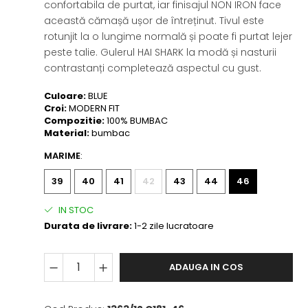
confortabila de purtat, iar finisajul NON IRON face
această cămașă ușor de întreținut. Tivul este
rotunjit la o lungime normală și poate fi purtat lejer
peste talie. Gulerul HAI SHARK la modă și nasturii
contrastanți completează aspectul cu gust.
Culoare:
BLUE
Croi:
MODERN FIT
Compozitie:
100% BUMBAC
Material:
bumbac
MARIME
:
39
40
41
42
43
44
46
IN STOC
Durata de livrare:
1-2 zile lucratoare
ADAUGA IN COS