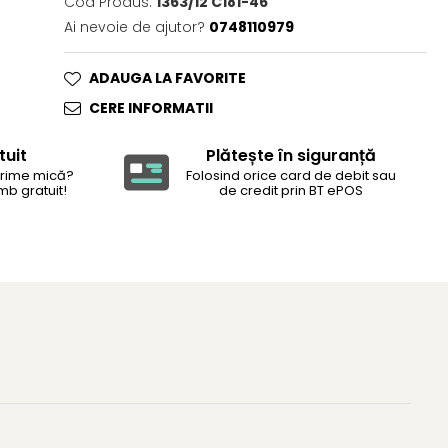
Cod Produs:
1363/12 C181-46
Ai nevoie de ajutor?
0748110979
ADAUGA LA FAVORITE
CERE INFORMATII
tuit
Plătește în siguranță
rime mică?
Folosind orice card de debit sau
mb gratuit!
de credit prin BT ePOS