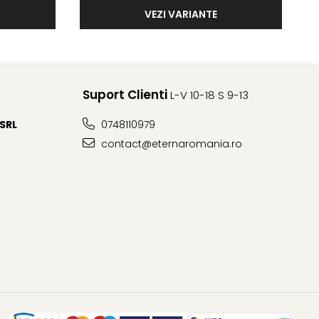
VEZI VARIANTE
Suport Clienti
L-V 10-18 S 9-13
 SRL
0748110979
contact@eternaromania.ro