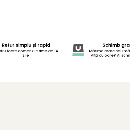
Retur simplu și rapid
Schimb gra
tru toate comenzile timp de 14
Mărime mare sau mă
zile
Altă culoare? Ai schi