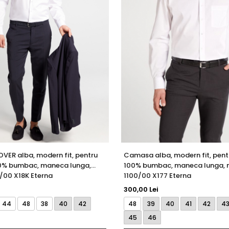
ER alba, modern fit, pentru
Camasa alba, modern fit, pentr
00% bumbac, maneca lunga,
100% bumbac, maneca lunga, 
/00 X18K Eterna
1100/00 X177 Eterna
300,00 Lei
44
48
38
40
42
48
39
40
41
42
4
45
46