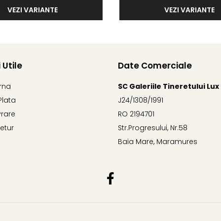
VEZI VARIANTE
VEZI VARIANTE
 Utile
Date Comerciale
erna
SC Galeriile Tineretului Lux
Plata
J24/1308/1991
vrare
RO 2194701
Retur
Str.Progresului, Nr.58
Baia Mare, Maramures