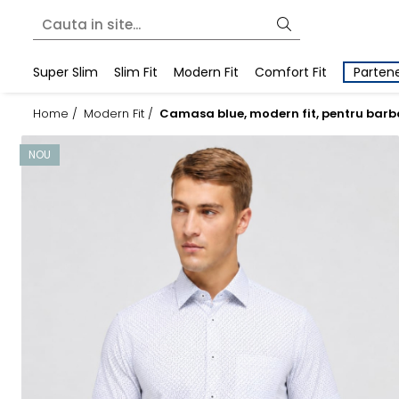
Super Slim
Slim Fit
Modern Fit
Comfort Fit
Partene
Home /
Modern Fit /
Camasa blue, modern fit, pentru barb
NOU