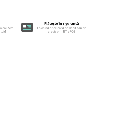
Plătește în siguranță
ică? Altă
Folosind orice card de debit sau de
tuit!
credit prin BT ePOS