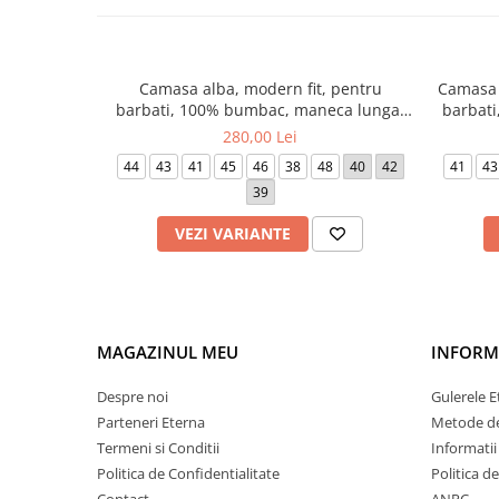
Camasa alba, modern fit, pentru
Camasa 
barbati, 100% bumbac, maneca lunga,
barbat
model 1100/00 X18K Eterna
m
280,00 Lei
44
43
41
45
46
38
48
40
42
41
43
39
VEZI VARIANTE
MAGAZINUL MEU
INFORMA
Despre noi
Gulerele E
Parteneri Eterna
Metode de
Termeni si Conditii
Informatii
Politica de Confidentialitate
Politica d