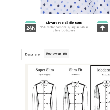
Livrare rapidă din stoc
95% dintre comenzi ajung în 24h în
zilele lucrătoare
Review-uri
(0)
Descriere