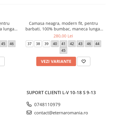
entru
Camasa neagra, modern fit, pentru
Camasa
a lunga,
barbati, 100% bumbac, maneca lunga,
barbati, 
rna
model 1100/39 X177 Eterna
mode
280,00 Lei
45
46
37
38
39
40
41
42
43
46
44
46
48
45
VEZI VARIANTE
V
SUPORT CLIENTI
L-V 10-18 S 9-13
0748110979
contact@eternaromania.ro