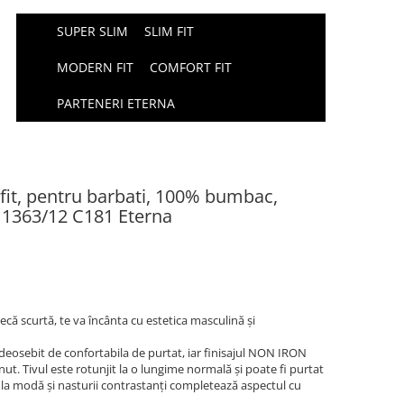
SUPER SLIM
SLIM FIT
MODERN FIT
COMFORT FIT
PARTENERI ETERNA
it, pentru barbati, 100% bumbac,
 1363/12 C181 Eterna
ă scurtă, te va încânta cu estetica masculină și
osebit de confortabila de purtat, iar finisajul NON IRON
ut. Tivul este rotunjit la o lungime normală și poate fi purtat
K la modă și nasturii contrastanți completează aspectul cu