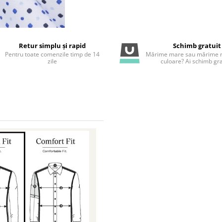
Retur simplu și rapid
Schimb gratuit
Pentru toate comenzile timp de 14
Mărime mare sau mărime m
zile
culoare? Ai schimb gra