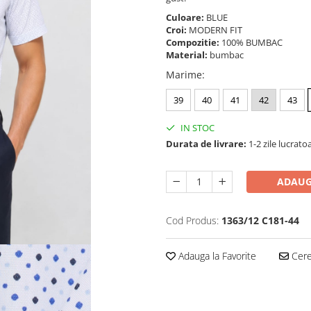
Culoare:
BLUE
Croi:
MODERN FIT
Compozitie:
100% BUMBAC
Material:
bumbac
Marime
:
39
40
41
42
43
IN STOC
Durata de livrare:
1-2 zile lucrato
ADAUG
Cod Produs:
1363/12 C181-44
Adauga la Favorite
Cere 