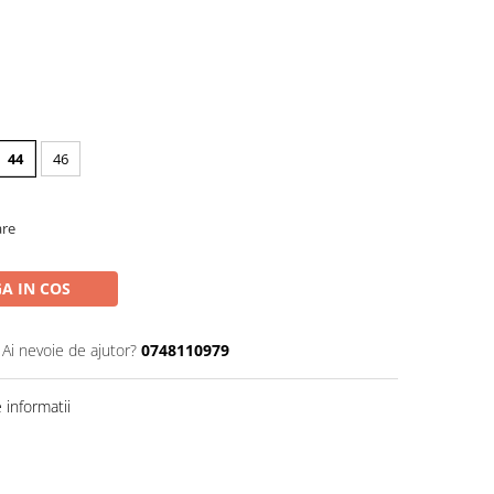
44
46
are
A IN COS
Ai nevoie de ajutor?
0748110979
informatii