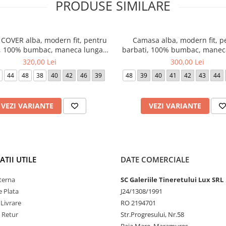
PRODUSE SIMILARE
COVER alba, modern fit, pentru
Camasa alba, modern fit, p
i, 100% bumbac, maneca lunga,
barbati, 100% bumbac, manec
odel 8817/00 X18K Eterna
model 1100/00 X177 Ete
320,00 Lei
300,00 Lei
44
48
38
40
42
46
39
48
39
40
41
42
43
44
VEZI VARIANTE
VEZI VARIANTE
TII UTILE
DATE COMERCIALE
terna
SC Galeriile Tineretului Lux SRL
 Plata
J24/1308/1991
 Livrare
RO 2194701
e Retur
Str.Progresului, Nr.58