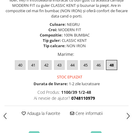
liber, veți fi întotdeauna îmbrăcat cu bun gust cu această cămașă
MODERN FIT cu guler CLASSIC KENT și buzunar la piept. Are in
compozitie cel mai fin bumbac (NON IRON) și oferă confort de fiecare
data cand o porti.
Culoare:
NEGRU
Croi:
MODERN FIT
Compozitie:
100% BUMBAC
Tip guler:
CLASSIC KENT
Tip calcare:
NON IRON
Marime
:
40
41
42
43
44
45
46
48
STOC EPUIZAT
Durata de livrare:
1-2 zile lucratoare
Cod Produs:
1100/39 1/2-48
Ai nevoie de ajutor?
0748110979
Adauga la Favorite
Cere informatii