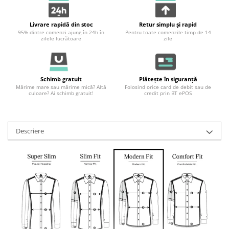
Livrare rapidă din stoc
Retur simplu și rapid
95% dintre comenzi ajung în 24h în
Pentru toate comenzile timp de 14
zilele lucrătoare
zile
Schimb gratuit
Plătește în siguranță
Mărime mare sau mărime mică? Altă
Folosind orice card de debit sau de
culoare? Ai schimb gratuit!
credit prin BT ePOS
Descriere