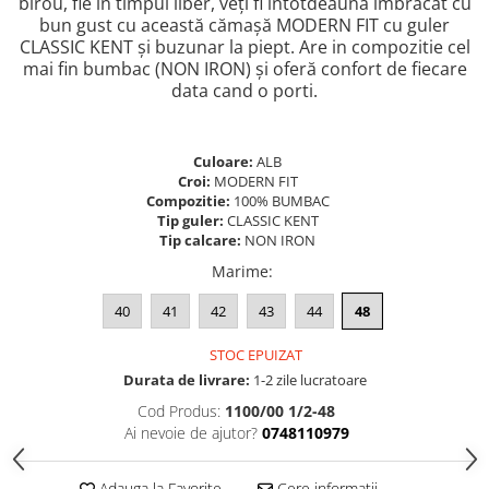
birou, fie în timpul liber, veți fi întotdeauna îmbrăcat cu
bun gust cu această cămașă MODERN FIT cu guler
CLASSIC KENT și buzunar la piept. Are in compozitie cel
mai fin bumbac (NON IRON) și oferă confort de fiecare
data cand o porti.
Culoare:
ALB
Croi:
MODERN FIT
Compozitie:
100% BUMBAC
Tip guler:
CLASSIC KENT
Tip calcare:
NON IRON
Marime
:
40
41
42
43
44
48
STOC EPUIZAT
Durata de livrare:
1-2 zile lucratoare
Cod Produs:
1100/00 1/2-48
Ai nevoie de ajutor?
0748110979
Adauga la Favorite
Cere informatii