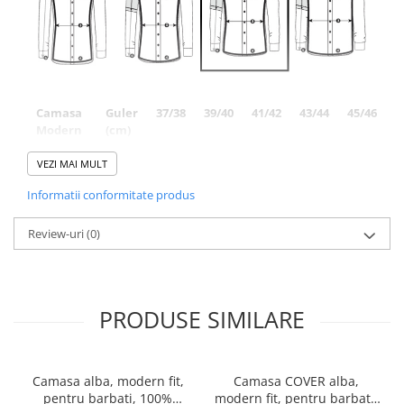
Camasa
Guler
37/38
39/40
41/42
43/44
45/46
4
Modern
(cm)
Fit
VEZI MAI MULT
Piept
110
116
122
132
138
Informatii conformitate produs
(cm)
Talie
102
106
114
122
130
Review-uri
(0)
(cm)
Lungime
80
80
80
82
85
(cm)
PRODUSE SIMILARE
Lungime
65
65
65
65
65
maneca
lunga
(cm)
Camasa alba, modern fit,
Camasa COVER alba,
pentru barbati, 100%
modern fit, pentru barbati,