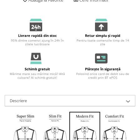
Livrare rapidă din stoc
Retur simplu și rapid
95% dintre comenzi ajung în 24h în
Pentru toate comenzile timp de 14
zilele lucrătoare
zile
Schimb gratuit
Plătește în siguranță
Mărime mare sau mărime mică? Altă
Folosind orice card de debit sau de
culoare? Ai schimb gratuit!
credit prin BT ePOS
Descriere