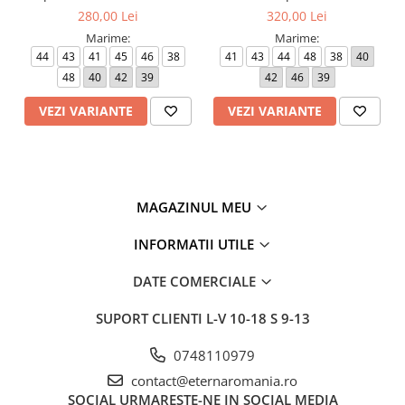
Lungime
27
27
27
28
30
bumbac, maneca lunga,
100% bumbac, maneca
280,00 Lei
320,00 Lei
maneca
model 1100/00 X18K Eterna
lunga, model 8817/00 X18K
scurta
Marime:
Marime:
Eterna
(cm)
44
43
41
45
46
38
41
43
44
48
38
40
48
40
42
39
42
46
39
Manseta
26
26
26
28
28
(cm)
VEZI VARIANTE
VEZI VARIANTE
MAGAZINUL MEU
INFORMATII UTILE
DATE COMERCIALE
SUPORT CLIENTI
L-V 10-18 S 9-13
0748110979
contact@eternaromania.ro
SOCIAL
URMARESTE-NE IN SOCIAL MEDIA