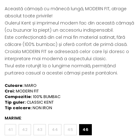
Această cămașă cu mânecă lungă, MODERN FIT, atrage
absolut toate privirile!
Gulerul Kent și imprimeul modern fac din această cămașă
(cu buzunar la piept) un accesoriu indispensabil.
Este confecționată din cel mai fin material satinat, fără
călcare (100% bumbac) și oferă confort de primă clasă.
Croiala MODERN FIT se adresează celor care își doresc o
interpretare mai modernă a aspectului clasic.
Tivul este rotunjit la o lungime normală, permițând
purtarea casual a acestei cămași peste pantaloni.
Culoare:
MARO
Croi:
MODERN FIT
Compozitie:
100% BUMBAC
Tip guler:
CLASSIC KENT
Tip calcare:
NON IRON
MARIME
:
41
42
43
44
45
46