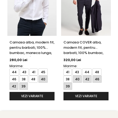
Camasa alba, modern fit,
Camasa COVER alba,
pentru barbati, 100%
modern fit, pentru
bumbac, maneca lunga,
barbati, 100% bumbac,
model 1100/00 X18K
maneca lunga, model
280,00 Lei
320,00 Lei
Eterna
8817/00 X18K Eterna
Marime:
Marime:
44
43
41
45
41
43
44
48
46
38
48
40
38
40
42
46
42
39
39
VEZI VARIANTE
VEZI VARIANTE