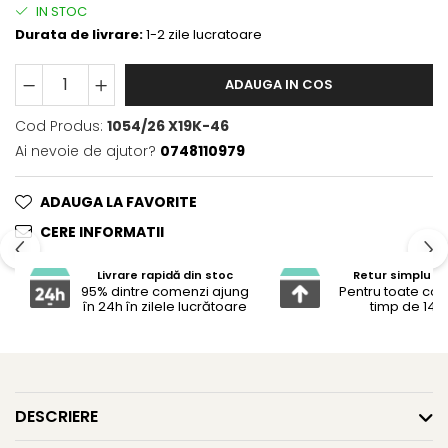
IN STOC
Durata de livrare:
1-2 zile lucratoare
ADAUGA IN COS
Cod Produs:
1054/26 X19K-46
Ai nevoie de ajutor?
0748110979
ADAUGA LA FAVORITE
CERE INFORMATII
Livrare rapidă din stoc
Retur simplu și 
95% dintre comenzi ajung
Pentru toate co
în 24h în zilele lucrătoare
timp de 14 z
DESCRIERE