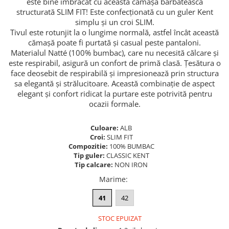
este bine îmbrăcat cu această cămașă bărbătească
structurată SLIM FIT! Este confecționată cu un guler Kent
simplu și un croi SLIM.
Tivul este rotunjit la o lungime normală, astfel încât această
cămașă poate fi purtată și casual peste pantaloni.
Materialul Natté (100% bumbac), care nu necesită călcare și
este respirabil, asigură un confort de primă clasă. Țesătura o
face deosebit de respirabilă și impresionează prin structura
sa elegantă și strălucitoare. Această combinație de aspect
elegant și confort ridicat la purtare este potrivită pentru
ocazii formale.
Culoare:
ALB
Croi:
SLIM FIT
Compozitie:
100% BUMBAC
Tip guler:
CLASSIC KENT
Tip calcare:
NON IRON
Marime
:
41
42
STOC EPUIZAT