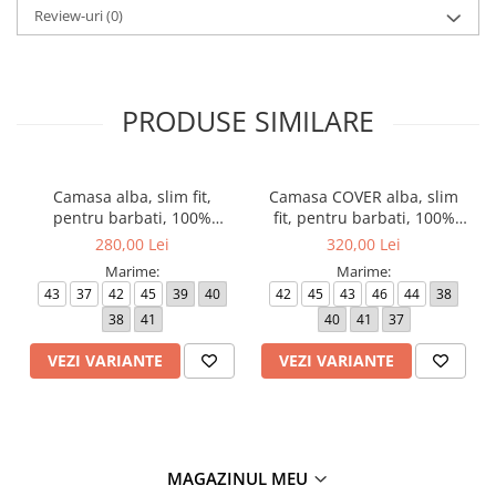
Review-uri
(0)
PRODUSE SIMILARE
Camasa alba, slim fit,
Camasa COVER alba, slim
pentru barbati, 100%
fit, pentru barbati, 100%
bumbac, maneca lunga,
bumbac, maneca lunga,
280,00 Lei
320,00 Lei
model 1100/00 F170 Eterna
model 8817/00 F182 Eterna
Marime:
Marime:
43
37
42
45
39
40
42
45
43
46
44
38
38
41
40
41
37
VEZI VARIANTE
VEZI VARIANTE
MAGAZINUL MEU