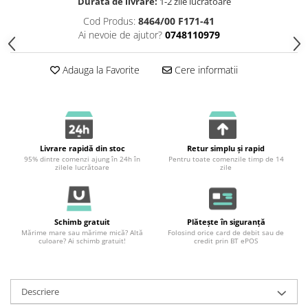
Durata de livrare:
1-2 zile lucratoare
Cod Produs:
8464/00 F171-41
Ai nevoie de ajutor?
0748110979
Adauga la Favorite
Cere informatii
Livrare rapidă din stoc
Retur simplu și rapid
95% dintre comenzi ajung în 24h în
Pentru toate comenzile timp de 14
zilele lucrătoare
zile
Schimb gratuit
Plătește în siguranță
Mărime mare sau mărime mică? Altă
Folosind orice card de debit sau de
culoare? Ai schimb gratuit!
credit prin BT ePOS
Descriere