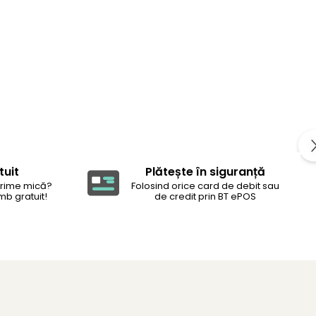
tuit
Plătește în siguranță
rime mică?
Folosind orice card de debit sau
mb gratuit!
de credit prin BT ePOS