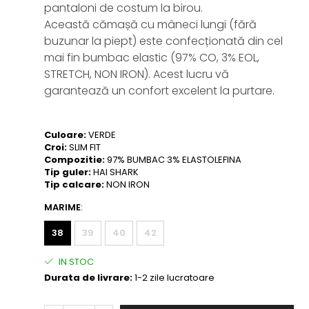
pantaloni de costum la birou.
Această cămașă cu mâneci lungi (fără
buzunar la piept) este confecționată din cel
mai fin bumbac elastic (97% CO, 3% EOL,
STRETCH, NON IRON). Acest lucru vă
garantează un confort excelent la purtare.
Culoare:
VERDE
Croi:
SLIM FIT
Compozitie:
97% BUMBAC 3% ELASTOLEFINA
Tip guler:
HAI SHARK
Tip calcare:
NON IRON
MARIME
:
38
39
40
42
IN STOC
Durata de livrare:
1-2 zile lucratoare