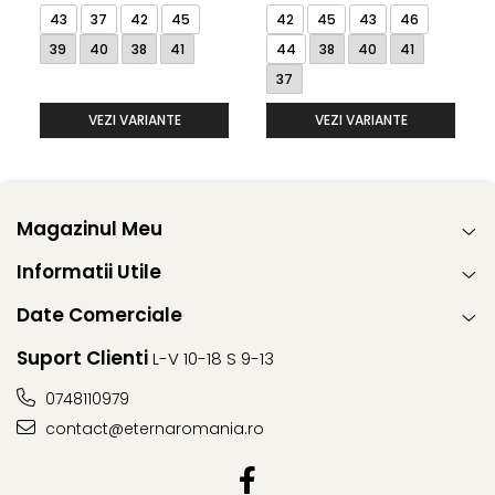
43
37
42
45
42
45
43
46
39
40
38
41
44
38
40
41
37
VEZI VARIANTE
VEZI VARIANTE
Magazinul Meu
Informatii Utile
Date Comerciale
Suport Clienti
L-V 10-18 S 9-13
0748110979
contact@eternaromania.ro