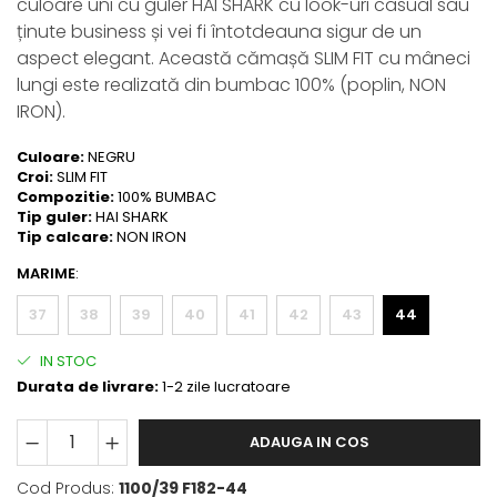
culoare uni cu guler HAI SHARK cu look-uri casual sau
ținute business și vei fi întotdeauna sigur de un
aspect elegant.
Această cămașă SLIM FIT cu mâneci
lungi este realizată din bumbac 100% (poplin, NON
IRON).
Culoare:
NEGRU
Croi:
SLIM FIT
Compozitie:
100% BUMBAC
Tip guler:
HAI SHARK
Tip calcare:
NON IRON
MARIME
:
37
38
39
40
41
42
43
44
IN STOC
Durata de livrare:
1-2 zile lucratoare
ADAUGA IN COS
Cod Produs:
1100/39 F182-44