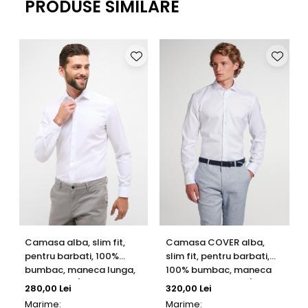
PRODUSE SIMILARE
maneca
scurta
(cm)
Manseta
26
26
26
28
28
(cm)
Camasa alba, slim fit,
Camasa COVER alba,
pentru barbati, 100%
slim fit, pentru barbati,
bumbac, maneca lunga,
100% bumbac, maneca
model 1100/00 F170
lunga, model 8817/00
280,00 Lei
320,00 Lei
Eterna
F182 Eterna
Marime:
Marime: