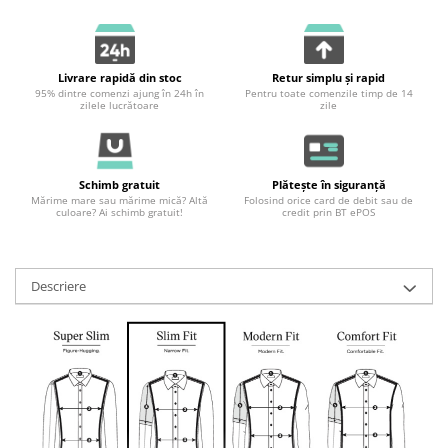
Livrare rapidă din stoc
Retur simplu și rapid
95% dintre comenzi ajung în 24h în
Pentru toate comenzile timp de 14
zilele lucrătoare
zile
Schimb gratuit
Plătește în siguranță
Mărime mare sau mărime mică? Altă
Folosind orice card de debit sau de
culoare? Ai schimb gratuit!
credit prin BT ePOS
Descriere