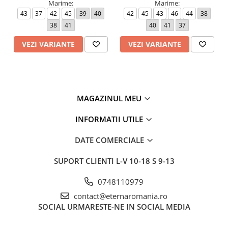
(cm)
Marime:
Marime:
43
37
42
45
39
40
42
45
43
46
44
38
Manseta
26
26
26
28
28
38
41
40
41
37
(cm)
VEZI VARIANTE
VEZI VARIANTE
MAGAZINUL MEU
INFORMATII UTILE
DATE COMERCIALE
SUPORT CLIENTI
L-V 10-18 S 9-13
0748110979
contact@eternaromania.ro
SOCIAL
URMARESTE-NE IN SOCIAL MEDIA