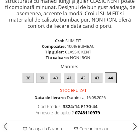
structurată cu mâneci lungi și guler CLASIC KENT poate
fi combinată minunat. Designul de bun gust adaugă, de
asemenea, accente la modă. Croiul SLIM FIT si
materialul de calitate bumbac pur, NON IRON, oferă
confort de fiecare data cand o porti.
Croi:
SLIM FIT
Compozitie:
100% BUMBAC
Tip guler:
CLASSIC KENT
Tip calcare:
NON IRON
Marime
:
38
39
40
41
42
43
44
STOC EPUIZAT
Data de livrare:
Duminica, 16.08.2026
Cod Produs:
3324/14 F170-44
Ai nevoie de ajutor?
0748110979
Adauga la Favorite
Cere informatii