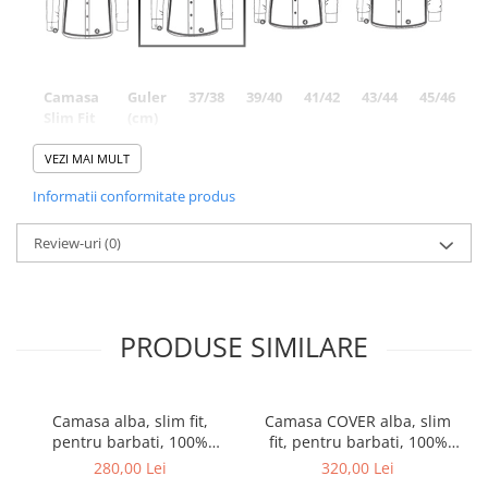
Camasa
Guler
37/38
39/40
41/42
43/44
45/46
Slim Fit
(cm)
Piept
102
110
116
124
134
VEZI MAI MULT
(cm)
Informatii conformitate produs
Talie
92
98
104
112
122
(cm)
Review-uri
(0)
Lungime
80
80
80
82
85
(cm)
Lungime
67
67
67
67
67
PRODUSE SIMILARE
maneca
lunga
(cm)
Camasa alba, slim fit,
Camasa COVER alba, slim
Lungime
24
24
24
24
26
pentru barbati, 100%
fit, pentru barbati, 100%
maneca
bumbac, maneca lunga,
bumbac, maneca lunga,
280,00 Lei
320,00 Lei
scurta
model 1100/00 F170 Eterna
model 8817/00 F182 Eterna