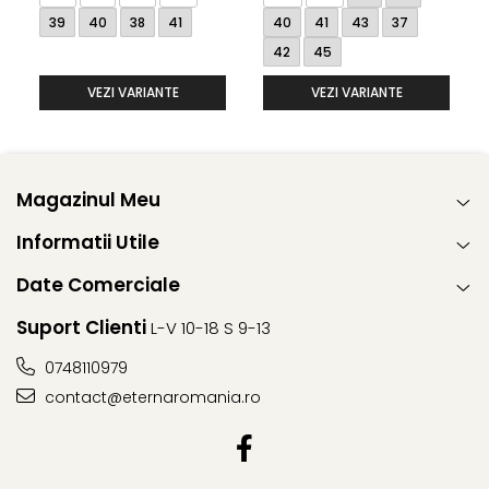
39
40
38
41
40
41
43
37
42
45
VEZI VARIANTE
VEZI VARIANTE
Magazinul Meu
Informatii Utile
Date Comerciale
Suport Clienti
L-V 10-18 S 9-13
0748110979
contact@eternaromania.ro