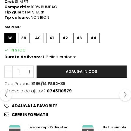
Croi:
SLIM FIT
Compozitie:
100% BUMBAC
Tip guler:
HAI SHARK
Tip calcare:
NON IRON
MARIME
:
38
39
40
41
42
43
44
IN STOC
Durata de livrare:
1-2 zile lucratoare
ADAUGA IN COS
Cod Produs:
8196/14 FS82-38
Ai nevoie de ajutor?
0748110979
ADAUGA LA FAVORITE
CERE INFORMATII
Livrare rapidă din stoc
Retur simplu și 