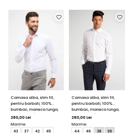
Camasa alba, slim fit,
Camasa alba, slim fit,
pentru barbati, 100%
pentru barbati, 100%
bumbac, maneca lunga,
bumbac, maneca lunga,
model 1100/00 F170
model 1100/00 F182
280,00 Lei
280,00 Lei
Eterna
Eterna
Marime:
Marime:
43
37
42
45
44
46
38
39