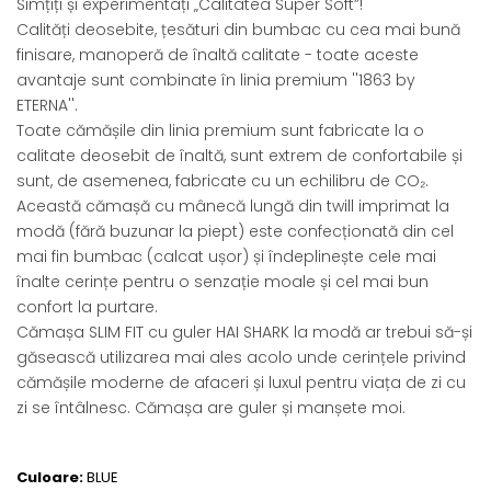
Simțiți și experimentați „Calitatea Super Soft”!
Calități deosebite, țesături din bumbac cu cea mai bună
finisare, manoperă de înaltă calitate - toate aceste
avantaje sunt combinate în linia premium ''1863 by
ETERNA''.
Toate cămășile din linia premium sunt fabricate la o
calitate deosebit de înaltă, sunt extrem de confortabile și
sunt, de asemenea, fabricate cu un echilibru de CO₂.
Această cămașă cu mânecă lungă din twill imprimat la
modă (fără buzunar la piept) este confecționată din cel
mai fin bumbac (calcat ușor) și îndeplinește cele mai
înalte cerințe pentru o senzație moale și cel mai bun
confort la purtare.
Cămașa SLIM FIT cu guler HAI SHARK la modă ar trebui să-și
găsească utilizarea mai ales acolo unde cerințele privind
cămășile moderne de afaceri și luxul pentru viața de zi cu
zi se întâlnesc. Cămașa are guler și manșete moi.
Culoare:
BLUE