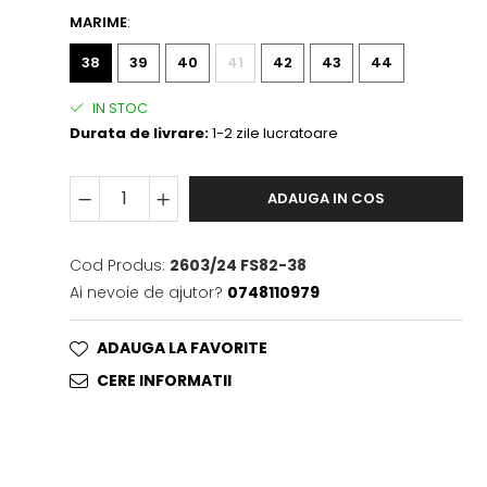
MARIME
:
38
39
40
41
42
43
44
IN STOC
Durata de livrare:
1-2 zile lucratoare
ADAUGA IN COS
Cod Produs:
2603/24 FS82-38
Ai nevoie de ajutor?
0748110979
ADAUGA LA FAVORITE
CERE INFORMATII