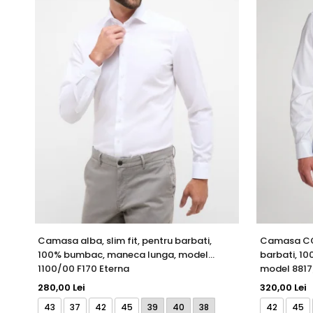
Camasa alba, slim fit, pentru barbati,
Camasa COV
100% bumbac, maneca lunga, model
barbati, 1
1100/00 F170 Eterna
model 8817
280,00 Lei
320,00 Lei
43
37
42
45
39
40
38
42
45