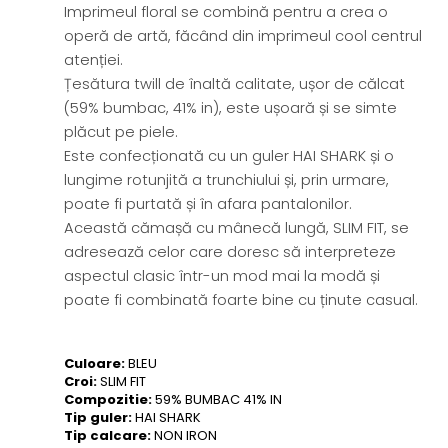
Imprimeul floral se combină pentru a crea o
operă de artă, făcând din imprimeul cool centrul
atenției.
Țesătura twill de înaltă calitate, ușor de călcat
(59% bumbac, 41% in), este ușoară și se simte
plăcut pe piele.
Este confecționată cu un guler HAI SHARK și o
lungime rotunjită a trunchiului și, prin urmare,
poate fi purtată și în afara pantalonilor.
Această cămașă cu mânecă lungă, SLIM FIT, se
adresează celor care doresc să interpreteze
aspectul clasic într-un mod mai la modă și
poate fi combinată foarte bine cu ținute casual.
Culoare:
BLEU
Croi:
SLIM FIT
Compozitie:
59% BUMBAC 41% IN
Tip guler:
HAI SHARK
Tip calcare:
NON IRON