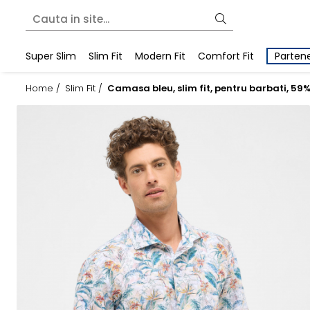
Super Slim
Slim Fit
Modern Fit
Comfort Fit
Partene
Home /
Slim Fit /
Camasa bleu, slim fit, pentru barbati, 5