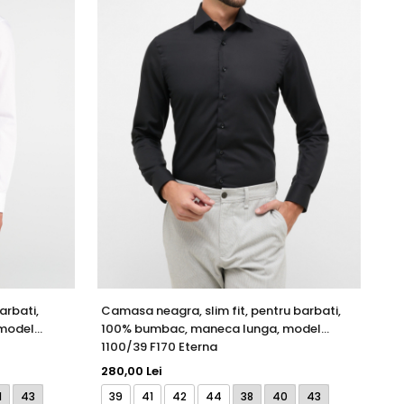
arbati,
Camasa neagra, slim fit, pentru barbati,
Ca
model
100% bumbac, maneca lunga, model
10
1100/39 F170 Eterna
11
280,00 Lei
28
1
43
39
41
42
44
38
40
43
4