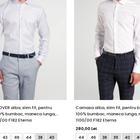
ER alba, slim fit, pentru
Camasa alba, slim fit, pentru b
00% bumbac, maneca lunga,
100% bumbac, maneca lunga, 
/00 F182 Eterna
1100/00 F182 Eterna
280,00 Lei
43
46
44
38
40
44
46
38
39
40
4