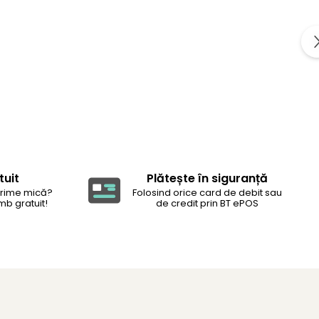
tuit
Plătește în siguranță
rime mică?
Folosind orice card de debit sau
mb gratuit!
de credit prin BT ePOS