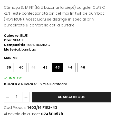
Cămașa SLIM FIT (fără buzunar la piept) cu guler CLASIC
KENT este confecționată din cel mai fin twill de bumbac
(NON IRON). Acest lucru se distinge în special prin
durabilitate și confort ridicat la purtare.
Culoare:
BLUE
Croi:
SLIM FIT
Compozitie:
100% BUMBAC
Material:
bumbac
MARIME
:
39
40
41
42
43
44
46
IN STOC
Durata de livrare:
1-2 zile lucratoare
ADAUGA IN COS
Cod Produs:
1403/14 F182-43
Ai nevoie de ajutor?
0748110979