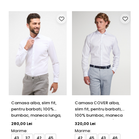
Camasa alba, slim fit,
Camasa COVER alba,
pentru barbati, 100%
slim fit, pentru barbati,
bumbac, maneca lunga,
100% bumbac, maneca
model 1100/00 F170
lunga, model 8817/00
280,00 Lei
320,00 Lei
Eterna
F182 Eterna
Marime:
Marime:
43
37
42
45
42
45
43
46