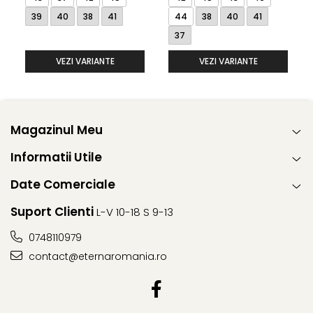
39
40
38
41
44
38
40
41
37
VEZI VARIANTE
VEZI VARIANTE
Magazinul Meu
Informatii Utile
Date Comerciale
Suport Clienti
L-V 10-18 S 9-13
0748110979
contact@eternaromania.ro