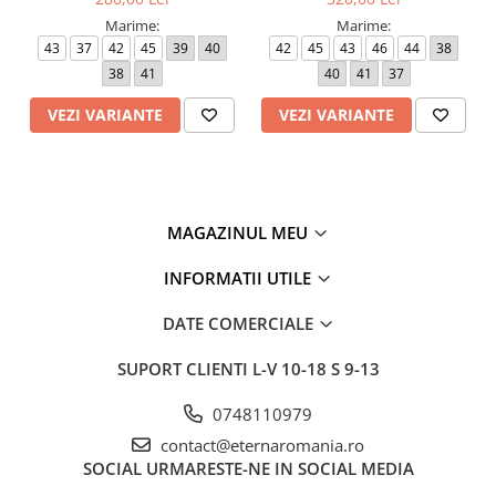
model 1100/00 F170 Eterna
model 8817/00 F182 Eterna
Marime:
Marime:
43
37
42
45
39
40
42
45
43
46
44
38
38
41
40
41
37
VEZI VARIANTE
VEZI VARIANTE
MAGAZINUL MEU
INFORMATII UTILE
DATE COMERCIALE
SUPORT CLIENTI
L-V 10-18 S 9-13
0748110979
contact@eternaromania.ro
SOCIAL
URMARESTE-NE IN SOCIAL MEDIA