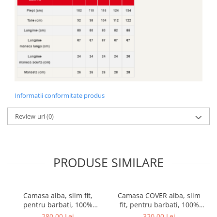
Informatii conformitate produs
Review-uri
(0)
PRODUSE SIMILARE
Camasa alba, slim fit,
Camasa COVER alba, slim
pentru barbati, 100%
fit, pentru barbati, 100%
bumbac, maneca lunga,
bumbac, maneca lunga,
280,00 Lei
320,00 Lei