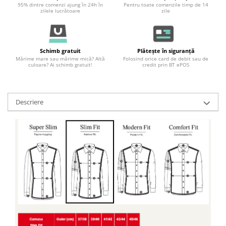
95% dintre comenzi ajung în 24h în
Pentru toate comenzile timp de 14
zilele lucrătoare
zile
Schimb gratuit
Plătește în siguranță
Mărime mare sau mărime mică? Altă
Folosind orice card de debit sau de
culoare? Ai schimb gratuit!
credit prin BT ePOS
Descriere