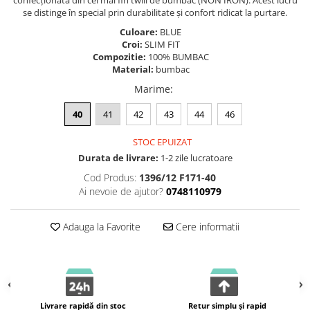
confecționată din cel mai fin twill de bumbac (NON IRON). Acest lucru
se distinge în special prin durabilitate și confort ridicat la purtare.
Culoare:
BLUE
Croi:
SLIM FIT
Compozitie:
100% BUMBAC
Material:
bumbac
Marime
:
40
41
42
43
44
46
STOC EPUIZAT
Durata de livrare:
1-2 zile lucratoare
Cod Produs:
1396/12 F171-40
Ai nevoie de ajutor?
0748110979
Adauga la Favorite
Cere informatii
Livrare rapidă din stoc
Retur simplu și rapid