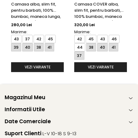
Camasa alba, slim fit,
Camasa COVER alba,
pentru barbati, 100%
slim fit, pentru barbati,
bumbac, maneca lunga,
100% bumbac, maneca
model 1100/00 F170
lunga, model 8817/00
280,00 Lei
320,00 Lei
Eterna
F182 Eterna
Marime:
Marime:
43
37
42
45
42
45
43
46
39
40
38
41
44
38
40
41
37
VEZI VARIANTE
VEZI VARIANTE
Magazinul Meu
Informatii Utile
Date Comerciale
Suport Clienti
L-V 10-18 S 9-13