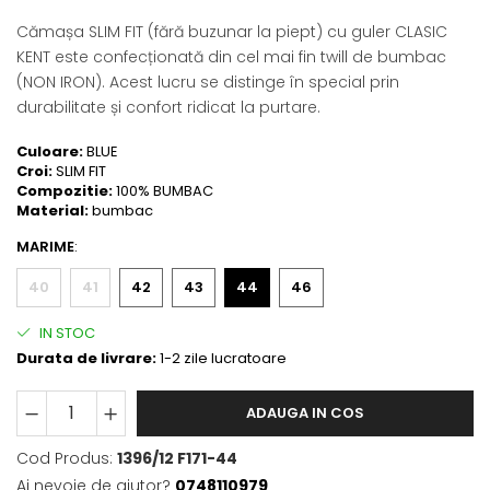
Cămașa SLIM FIT (fără buzunar la piept) cu guler CLASIC
KENT este confecționată din cel mai fin twill de bumbac
(NON IRON). Acest lucru se distinge în special prin
durabilitate și confort ridicat la purtare.
Culoare:
BLUE
Croi:
SLIM FIT
Compozitie:
100% BUMBAC
Material:
bumbac
MARIME
:
40
41
42
43
44
46
IN STOC
Durata de livrare:
1-2 zile lucratoare
ADAUGA IN COS
Cod Produs:
1396/12 F171-44
Ai nevoie de ajutor?
0748110979