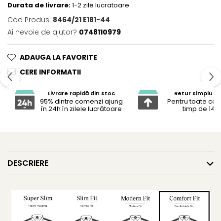
Durata de livrare:
1-2 zile lucratoare
Cod Produs:
8464/21 E181-44
Ai nevoie de ajutor?
0748110979
ADAUGA LA FAVORITE
CERE INFORMATII
Livrare rapidă din stoc
Retur simplu și 
95% dintre comenzi ajung
Pentru toate co
în 24h în zilele lucrătoare
timp de 14 z
DESCRIERE