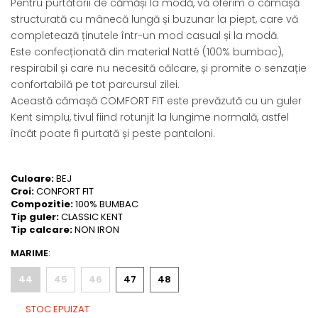
Pentru purtătorii de cămăși la modă, vă oferim o cămașă
structurată cu mânecă lungă și buzunar la piept, care vă
completează ținutele într-un mod casual și la modă.
Este confecționată din material Natté (100% bumbac),
respirabil și care nu necesită călcare, și promite o senzație
confortabilă pe tot parcursul zilei.
Această cămașă COMFORT FIT este prevăzută cu un guler
Kent simplu, tivul fiind rotunjit la lungime normală, astfel
încât poate fi purtată și peste pantaloni.
Culoare:
BEJ
Croi:
CONFORT FIT
Compozitie:
100% BUMBAC
Tip guler:
CLASSIC KENT
Tip calcare:
NON IRON
MARIME
:
44
45
46
47
48
STOC EPUIZAT