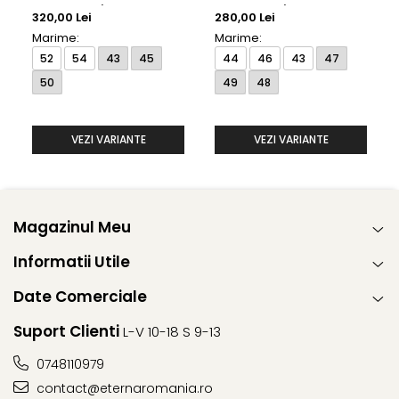
model 1100/10 E187
model 1100/10 E19K
320,00 Lei
280,00 Lei
Eterna
Eterna
Marime:
Marime:
52
54
43
45
44
46
43
47
50
49
48
VEZI VARIANTE
VEZI VARIANTE
Magazinul Meu
Informatii Utile
Date Comerciale
Suport Clienti
L-V 10-18 S 9-13
0748110979
contact@eternaromania.ro