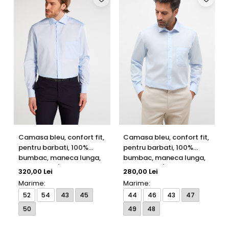
Camasa bleu, confort fit,
Camasa bleu, confort fit,
pentru barbati, 100%
pentru barbati, 100%
bumbac, maneca lunga,
bumbac, maneca lunga,
model 1100/10 E187
model 1100/10 E19K
320,00 Lei
280,00 Lei
Eterna
Eterna
Marime:
Marime:
52
54
43
45
44
46
43
47
50
49
48