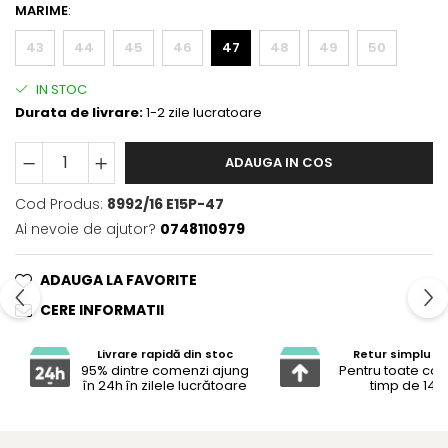
MARIME
:
43
44
45
46
47
48
49
50
IN STOC
Durata de livrare:
1-2 zile lucratoare
ADAUGA IN COS
Cod Produs:
8992/16 E15P-47
Ai nevoie de ajutor?
0748110979
ADAUGA LA FAVORITE
CERE INFORMATII
Livrare rapidă din stoc
Retur simplu și 
95% dintre comenzi ajung
Pentru toate co
în 24h în zilele lucrătoare
timp de 14 z