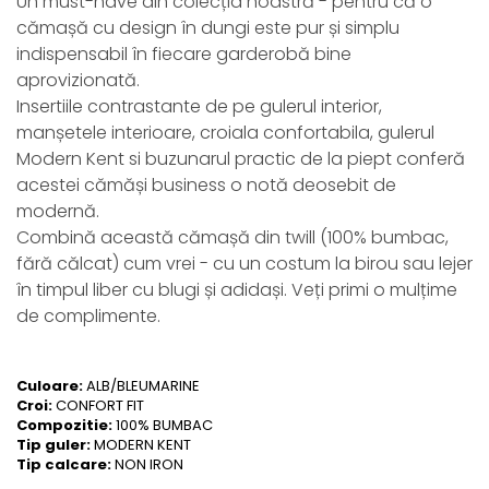
Un must-have din colecția noastră - pentru că o
cămașă cu design în dungi este pur și simplu
indispensabil în fiecare garderobă bine
aprovizionată.
Insertiile contrastante de pe gulerul interior,
manșetele interioare, croiala confortabila, gulerul
Modern Kent si buzunarul practic de la piept conferă
acestei cămăși business o notă deosebit de
modernă.
Combină această cămașă din twill (100% bumbac,
fără călcat) cum vrei - cu un costum la birou sau lejer
în timpul liber cu blugi și adidași. Veți primi o mulțime
de complimente.
Culoare:
ALB/BLEUMARINE
Croi:
CONFORT FIT
Compozitie:
100% BUMBAC
Tip guler:
MODERN KENT
Tip calcare:
NON IRON