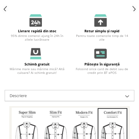
Livrare rapidă din stoc
Retur simplu și rapid
95% dintre comenzi ajung în 24h în
Pentru toate comenzile timp de 14
zilele lucrătoare
zile
Schimb gratuit
Plătește în siguranță
Mărime mare sau mărime mică? Altă
Folosind orice card de debit sau de
culoare? Ai schimb gratuit!
credit prin BT ePOS
Descriere