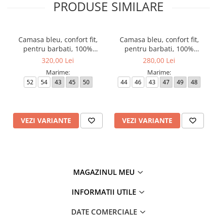
PRODUSE SIMILARE
Camasa bleu, confort fit,
Camasa bleu, confort fit,
pentru barbati, 100%
pentru barbati, 100%
bumbac, maneca lunga,
bumbac, maneca lunga,
320,00 Lei
280,00 Lei
model 1100/10 E187 Eterna
model 1100/10 E19K Eterna
Marime:
Marime:
52
54
43
45
50
44
46
43
47
49
48
VEZI VARIANTE
VEZI VARIANTE
MAGAZINUL MEU
INFORMATII UTILE
DATE COMERCIALE