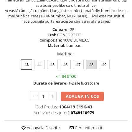
maneca lunga, cu guler CLASIC KENT, poate fi combinata lejer cu blugi
sau business-like cu o tinuta office.
Această cămașă cu mâneci lungi este confecționată din bumbac de cea
mai bună calitate (100% bumbac, NON IRON). Tivul este rotunjit și
face posibilă purtarea acestei cămași în afara taliei.
Culoare:
GRI
Croi:
CONFORT FIT
Compozitie:
100% BUMBAC
Material:
bumbac
Marime
:
43
44
45
46
47
48
49
IN STOC
Durata de livrare:
1-2 zile lucratoare
ADAUGA IN COS
Cod Produs:
1364/19 E19K-43
Ai nevoie de ajutor?
0748110979
Adauga la Favorite
Cere informatii