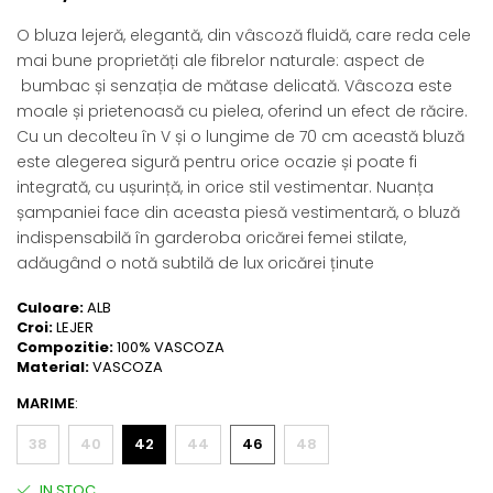
O bluza lejeră, elegantă, din vâscoză fluidă, care reda cele
mai bune proprietăți ale fibrelor naturale: aspect de
bumbac și senzația de mătase delicată. Vâscoza este
moale și prietenoasă cu pielea, oferind un efect de răcire.
Cu un decolteu în V și o lungime de 70 cm această bluză
este alegerea sigură pentru orice ocazie și poate fi
integrată, cu ușurință, in orice stil vestimentar. Nuanța
șampaniei face din aceasta piesă vestimentară, o bluză
indispensabilă în garderoba oricărei femei stilate,
adăugând o notă subtilă de lux oricărei ținute
Culoare:
ALB
Croi:
LEJER
Compozitie:
100% VASCOZA
Material:
VASCOZA
MARIME
:
38
40
42
44
46
48
IN STOC