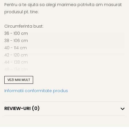
Pentru a te ajuta sa alegi marimea potrivita am masurat
produsul pt. tine:
Circumferinta bust:
36 - 100 cm
38 - 106 cm
40 - 114 cm
42 - 120 cm
44 - 128 cm
46 - 134 cm
48 - 142 cm
VEZI MAI MULT
Informatii conformitate produs
Atentie! Nuanta produsului poate diferi usor, in functie de
dispozitivul de pe care este vizualizat.
REVIEW-URI
(0)
Lungime produs: 65 cm (marimea 36), 75 cm (marimea
48).