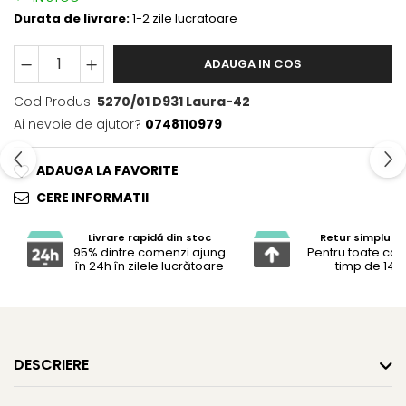
Durata de livrare:
1-2 zile lucratoare
ADAUGA IN COS
Cod Produs:
5270/01 D931 Laura-42
Ai nevoie de ajutor?
0748110979
ADAUGA LA FAVORITE
CERE INFORMATII
Livrare rapidă din stoc
Retur simplu și 
95% dintre comenzi ajung
Pentru toate co
în 24h în zilele lucrătoare
timp de 14 z
DESCRIERE