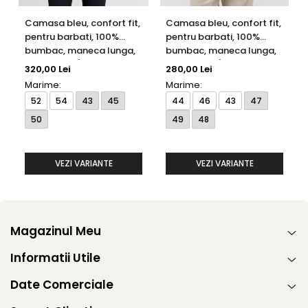
Camasa bleu, confort fit,
Camasa bleu, confort fit,
pentru barbati, 100%
pentru barbati, 100%
bumbac, maneca lunga,
bumbac, maneca lunga,
model 1100/10 E187
model 1100/10 E19K
320,00 Lei
280,00 Lei
Eterna
Eterna
Marime:
Marime:
52
54
43
45
44
46
43
47
50
49
48
VEZI VARIANTE
VEZI VARIANTE
Magazinul Meu
Informatii Utile
Date Comerciale