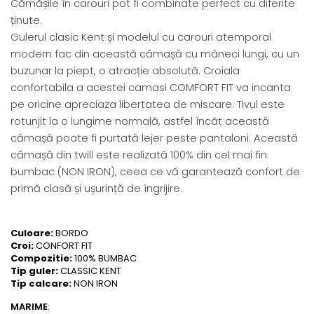
Cămășile în carouri pot fi combinate perfect cu diferite
ținute.
Gulerul clasic Kent și modelul cu carouri atemporal
modern fac din această cămașă cu mâneci lungi, cu un
buzunar la piept, o atracție absolută. Croiala
confortabila a acestei camasi COMFORT FIT va incanta
pe oricine apreciaza libertatea de miscare. Tivul este
rotunjit la o lungime normală, astfel încât această
cămașă poate fi purtată lejer peste pantaloni. Această
cămașă din twill este realizată 100% din cel mai fin
bumbac (NON IRON), ceea ce vă garantează confort de
primă clasă și ușurință de îngrijire.
Culoare:
BORDO
Croi:
CONFORT FIT
Compozitie:
100% BUMBAC
Tip guler:
CLASSIC KENT
Tip calcare:
NON IRON
MARIME
: