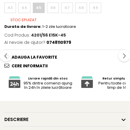
43
44
45
46
47
48
49
STOC EPUIZAT
Durata de livrare:
1-2 zile lucratoare
Cod Produs:
4201/56 E15K-45
Ai nevoie de ajutor?
0748110979
ADAUGA LA FAVORITE
CERE INFORMATII
Livrare rapidă din stoc
Retur simplu și 
95% dintre comenzi ajung
Pentru toate co
în 24h în zilele lucrătoare
timp de 14 z
DESCRIERE